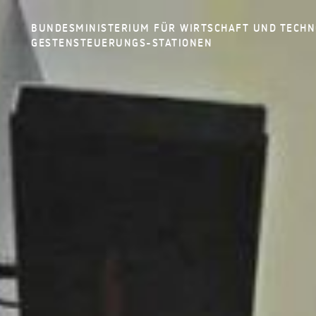
BUNDESMINISTERIUM FÜR WIRTSCHAFT UND TECHN
GESTENSTEUERUNGS-STATIONEN