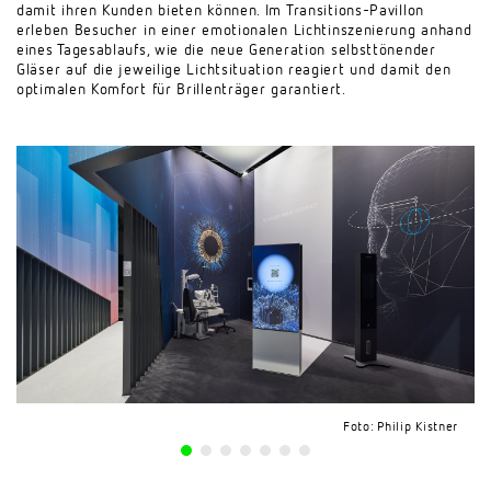
damit ihren Kunden bieten können. Im Transitions-Pavillon
erleben Besucher in einer emotionalen Lichtinszenierung anhand
eines Tagesablaufs, wie die neue Generation selbsttönender
Gläser auf die jeweilige Lichtsituation reagiert und damit den
optimalen Komfort für Brillenträger garantiert.
Foto: Philip Kistner
Foto: Philip Kistner
Foto: Philip Kistner
Foto: Philip Kistner
Foto: Philip Kistner
Foto: Philip Kistner
Foto: Philip Kistner