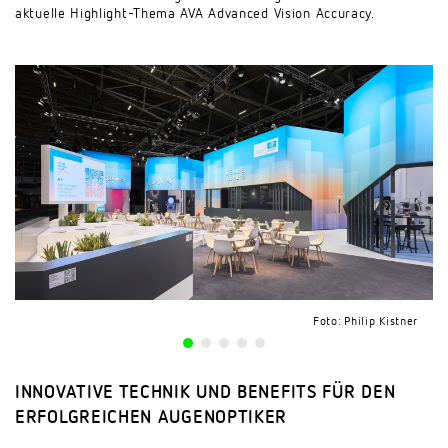
aktuelle Highlight-Thema AVA Advanced Vision Accuracy.
Foto: Philip Kistner
Foto: Philip Kistner
Foto: Philip Kistner
Foto: Philip Kistner
Foto: Philip Kistner
INNOVATIVE TECHNIK UND BENEFITS FÜR DEN
ERFOLGREICHEN AUGENOPTIKER